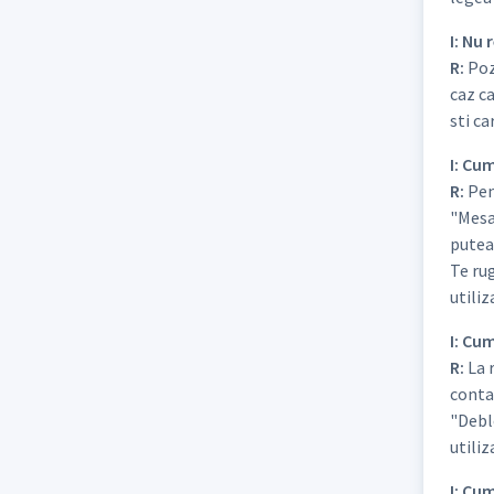
I: Nu
R:
Poze
caz ca
sti ca
I: Cu
R:
Pent
"Mesaj
putea 
Te rug
utiliz
I: Cum
R:
La r
contac
"Debl
utili
I: Cu