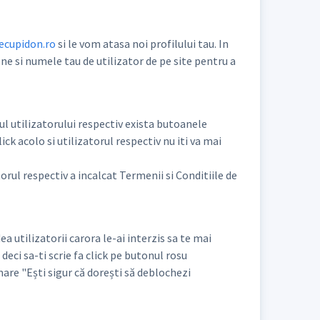
ecupidon.ro
si le vom atasa noi profilului tau. In
-ne si numele tau de utilizator de pe site pentru a
lul utilizatorului respectiv exista butoanele
ick acolo si utilizatorul respectiv nu iti va mai
rul respectiv a incalcat Termenii si Conditiile de
a utilizatorii carora le-ai interzis sa te mai
deci sa-ti scrie fa click pe butonul rosu
are "Ești sigur că dorești să deblochezi