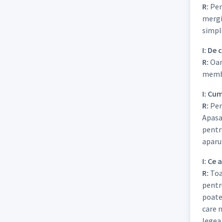
R:
Pent
mergi 
simplu
I: De
R:
Oame
membri
I: Cu
R:
Pent
Apasa
pentru
aparu
I: Ce 
R:
Toat
pentru
poate 
care 
legea 