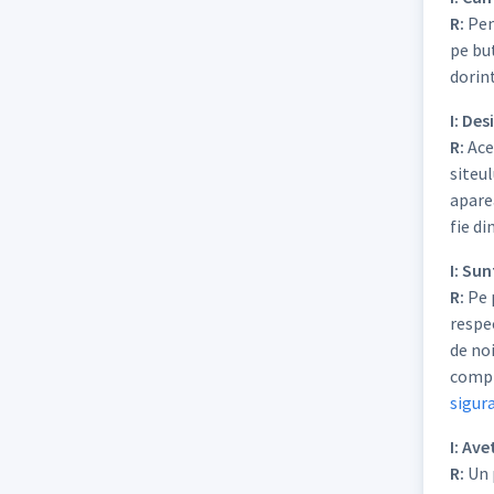
R:
Pent
pe bu
dorint
I: Des
R:
Aces
siteul
aparea
fie di
I: Su
R:
Pe p
respec
de noi
comple
sigur
I: Av
R:
Un p