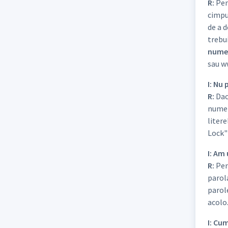
R:
Pen
cimpu
de a d
trebui
nume
sau w
I: Nu 
R:
Dac
numel
litere
Lock" 
I: Am
R:
Pent
parola
parole
acolo
I: Cu