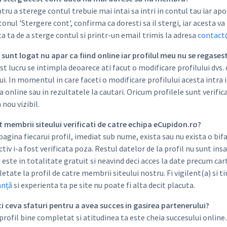
ru a sterege contul trebuie mai intai sa intri in contul tau iar apoi 
tonul 'Stergere cont', confirma ca doresti sa il stergi, iar acesta 
a ta de a sterge contul si printr-un email trimis la adresa
contact
i sunt logat nu apar ca fiind online iar profilul meu nu se regasest
t lucru se intimpla deoarece ati facut o modificare profilului dvs. 
ui. In momentul in care faceti o modificare profilului acesta intra 
 online sau in rezultatele la cautari. Oricum profilele sunt verific
n nou vizibil.
nt membrii siteului verificati de catre echipa eCupidon.ro?
agina fiecarui profil, imediat sub nume, exista sau nu exista o bifa
tiv i-a fost verificata poza. Restul datelor de la profil nu sunt insa 
 este in totalitate gratuit si neavind deci acces la date precum car
tate la profil de catre membrii siteului nostru. Fi vigilent(a) si t
anță
si experienta ta pe site nu poate fi alta decit placuta.
eti ceva sfaturi pentru a avea succes in gasirea partenerului?
rofil bine completat si atitudinea ta este cheia succesului online. 