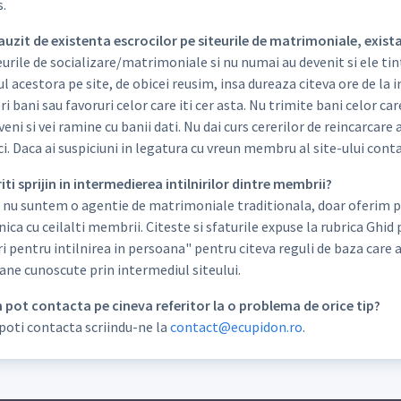
s.
 auzit de existenta escrocilor pe siteurile de matrimoniale, exist
urile de socializare/matrimoniale si nu numai au devenit si ele ti
l acestora pe site, de obicei reusim, insa dureaza citeva ore de la i
ri bani sau favoruri celor care iti cer asta. Nu trimite bani celor ca
veni si vei ramine cu banii dati. Nu dai curs cererilor de reincarcare
i. Daca ai suspiciuni in legatura cu vreun membru al site-ului cont
riti sprijin in intermedierea intilnirilor dintre membrii?
 nu suntem o agentie de matrimoniale traditionala, doar oferim posi
ca cu ceilalti membrii. Citeste si sfaturile expuse la rubrica Ghid 
i pentru intilnirea in persoana" pentru citeva reguli de baza care ar 
ane cunoscute prin intermediul siteului.
m pot contacta pe cineva referitor la o problema de orice tip?
poti contacta scriindu-ne la
contact@ecupidon.ro
.