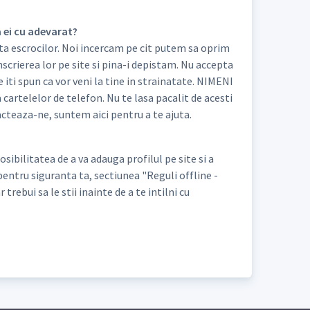
a ei cu adevarat?
nta escrocilor. Noi incercam pe cit putem sa oprim
nscrierea lor pe site si pina-i depistam. Nu accepta
re iti spun ca vor veni la tine in strainatate. NIMENI
 a cartelelor de telefon. Nu te lasa pacalit de acesti
acteaza-ne, suntem aici pentru a te ajuta.
bilitatea de a va adauga profilul pe site si a
pentru siguranta ta, sectiunea "Reguli offline -
trebui sa le stii inainte de a te intilni cu