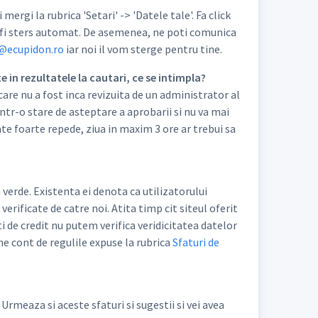
mergi la rubrica 'Setari' -> 'Datele tale'. Fa click
va fi sters automat. De asemenea, ne poti comunica
@ecupidon.ro
iar noi il vom sterge pentru tine.
e in rezultatele la cautari, ce se intimpla?
care nu a fost inca revizuita de un administrator al
intr-o stare de asteptare a aprobarii si nu va mai
ate foarte repede, ziua in maxim 3 ore ar trebui sa
 verde. Existenta ei denota ca utilizatorului
verificate de catre noi. Atita timp cit siteul oferit
ti de credit nu putem verifica veridicitatea datelor
ine cont de regulile expuse la rubrica
Sfaturi de
Urmeaza si aceste sfaturi si sugestii si vei avea