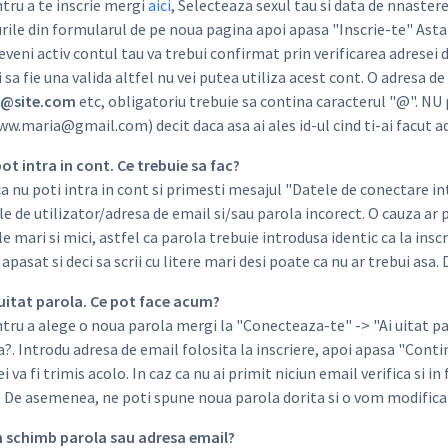
tru a te inscrie mergi
aici
, Selecteaza sexul tau si data de nnaste
rile din formularul de pe noua pagina apoi apasa "Inscrie-te" Asta 
eveni activ contul tau va trebui confirmat prin verificarea adresei d
 sa fie una valida altfel nu vei putea utiliza acest cont. O adresa 
@site.com
etc, obligatoriu trebuie sa contina caracterul "@". 
ww.maria@gmail.com) decit daca asa ai ales id-ul cind ti-ai facut a
pot intra in cont. Ce trebuie sa fac?
a nu poti intra in cont si primesti mesajul "Datele de conectare i
e de utilizator/adresa de email si/sau parola incorect. O cauza ar 
le mari si mici, astfel ca parola trebuie introdusa identic ca la inscr
apasat si deci sa scrii cu litere mari desi poate ca nu ar trebui asa.
 uitat parola. Ce pot face acum?
ru a alege o noua parola mergi la "Conecteaza-te" -> "Ai uitat paro
?. Introdu adresa de email folosita la inscriere, apoi apasa "Conti
i va fi trimis acolo. In caz ca nu ai primit niciun email verifica si 
. De asemenea, ne poti spune noua parola dorita si o vom modifica 
m schimb parola sau adresa email?