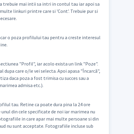
rebuie mai intii sa intri in contul tau iar apoi sa
multe linkuri printre care si 'Cont'. Trebuie pur si
necesare.
car o poza profilului tau pentru a creste interesul
ine.
ctiunea "Profil", iar acolo exista un link "Poze".
l dupa care o/le vei selecta. Apoi apasa "Încarcă",
rtiza daca poza a fost trimisa cu succes sau a
 marimea admisa etc.).
rofilul tau. Retine ca poate dura pina la 24 ore
e unul din cele specificate de noi iar marimea nu
Fotografiile in care apar mai multe persoane si din
nud nu sunt acceptate. Fotografiile incluse sub