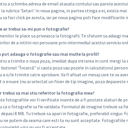
ru a schimba adresa de email atasata contului sau parola acestuia t
la rubrica 'Setari'. In noua pagina, in partea stinga a ei, exista mai 
 sa faci click pe acesta, iar pe noua pagina poti face modificarile 
 ce ar trebui sa-mi pun o fotografie?
nilor le place sa priveasca la fotografii. Te sfatuim sa adaugi ma
lor de a intilni noi persoane prin intermediul acestui serviciu onl
m pot adauga o fotografie sau mai multe la profil?
ru a trimite o noua poza, imediat dupa intrarea in cont mergi la se
 butonul "Încarcă" si cauta poza sau pozele in calculatorul persona
 a o/le trimite catre aprobare. Va fi afisat un mesaj care te va ave
t o eroare (nu ai selectat un fisier de tip imagine, poza depaseste
ar trebui sa mai stiu referitor la fotografia mea?
e fotografiile vor fi verificate inainte de a fi postate alaturi de p
 ca o fotografie sa fie validata. Formatul de imagine trebuie sa fi
depasi 8 MB. Tu trebuie sa apari in fotografie, preferabil singur. 
nu ne putem da seama care esti tu nu sunt acceptate. Fotografiile 
copyright-ului nu vor fi acceptate.