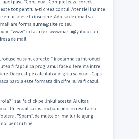
re, apoi pasa "Continua". Completeaza corect
este tot pentru a-ti creea contul. Atentie! Inainte
e email alese la inscriere. Adresa de email va
de mail are forma
nume@site.ro
sau
NU pune "www" in fata (ex. wwwmaria@yahoo.com
dresa de mail.
ntroduse nu sunt corecte!" inseamna ca introduci
putea fi faptul ca programul face diferenta intre
iere. Daca est pe calculator ai grija sa nu ai "Caps
 Daca parola este formata din cifre nu va fi cazul.
la?" sau fa click pe linkul acesta: Ai uitat
nua". Un email cu instrucțiuni pentru resetarea
in folderul "Spam", de multe ori mailurile ajung
noi pentru tine.