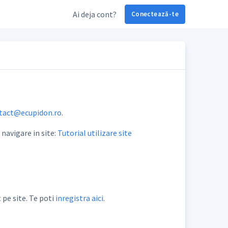
Ai deja cont?
Conectează-te
tact@ecupidon.ro
.
e navigare in site:
Tutorial utilizare site
 pe site. Te poti
inregistra aici
.