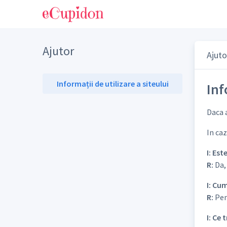
Ajutor
Ajuto
Informații de utilizare a siteului
Inf
Daca a
In caz
I: Est
R:
Da,
I: Cu
R:
Pent
I: Ce 