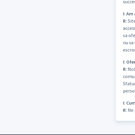
succe
I: Am
R:
Site
accesu
sa ofe
nu va 
escroc
I: Ofe
R:
Noi
comuni
Sfatur
perso
I: Cu
R:
Ne 