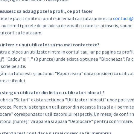
 resusesc sa adaug poze la profil, ce pot face?
le le poti trimite si printr-un email ca si atasament la
contact@
 nu trimiti pozele de pe adesa de email cu care te-ai inscris, spune
rui cont sa le atasam.
m interzic unui utilizator sa ma mai contacteze?
ru a bloca un utilizator intra in contul tau, iar pe pagina cu profi
", "Cadou" si "..." (3 puncte) unde exista optiunea "Blocheaza". Fa cl
scrie pe site.
ăm sa folosesti și butonul "Raporteaza" daca consideri ca utilizato
are a siteului.
 sterg un utilizator din lista cu utilizatori blocati?
ubrica "Setari" exista sectiunea "Utilizatori blocati" unde poti vede
teze. Pentru a sterge un utilizator din aceasta lista si a-i permite 
ocare" corespunzator utilizatorului respectiv. Un mesaj de confirm
zatorul [nume]" va aparea si apasa "Deblocare" pentru confirmare.
m sterg acest cont daca nu mai doresc sa fiu membru?