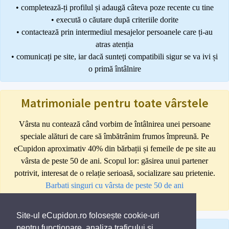
• completează-ți profilul și adaugă câteva poze recente cu tine
• execută o căutare după criteriile dorite
• contactează prin intermediul mesajelor persoanele care ți-au
atras atenția
• comunicați pe site, iar dacă sunteți compatibili sigur se va ivi și
o primă întâlnire
Matrimoniale pentru toate vârstele
Vârsta nu contează când vorbim de întâlnirea unei persoane
speciale alături de care să îmbătrânim frumos împreună. Pe
eCupidon aproximativ 40% din bărbații și femeile de pe site au
vârsta de peste 50 de ani. Scopul lor: găsirea unui partener
potrivit, interesat de o relație serioasă, socializare sau prietenie.
Barbati singuri cu vârsta de peste 50 de ani
Femei singure cu vârsta de peste 50 de ani
Site-ul eCupidon.ro folosește cookie-uri
pentru funcționare, analiza traficului și