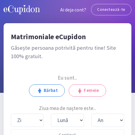
Ai deja cont?
Conectează-te
Matrimoniale eCupidon
Găsește persoana potrivită pentru tine! Site
100% gratuit.
Eu sunt...
Bărbat
Femeie
Ziua mea de naștere este...
Continuă