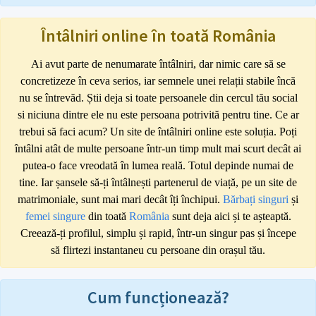
Întâlniri online în toată România
Ai avut parte de nenumarate întâlniri, dar nimic care să se
concretizeze în ceva serios, iar semnele unei relații stabile încă
nu se întrevăd. Știi deja si toate persoanele din cercul tău social
si niciuna dintre ele nu este persoana potrivită pentru tine. Ce ar
trebui să faci acum? Un site de întâlniri online este soluția. Poți
întâlni atât de multe persoane într-un timp mult mai scurt decât ai
putea-o face vreodată în lumea reală. Totul depinde numai de
tine. Iar șansele să-ți întâlnești partenerul de viață, pe un site de
matrimoniale, sunt mai mari decât îți închipui.
Bărbați singuri
și
femei singure
din toată
România
sunt deja aici și te așteaptă.
Creează-ți profilul, simplu și rapid, într-un singur pas și începe
să flirtezi instantaneu cu persoane din orașul tău.
Cum funcționează?