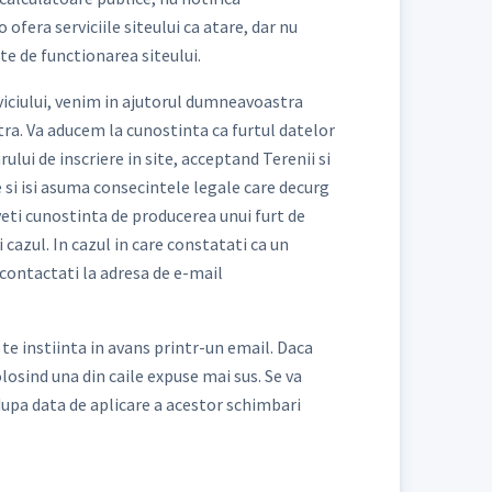
fera serviciile siteului ca atare, dar nu
te de functionarea siteului.
rviciului, venim in ajutorul dumneavoastra
tra. Va aducem la cunostinta ca furtul datelor
ui de inscriere in site, acceptand Terenii si
e si isi asuma consecintele legale care decurg
veti cunostinta de producerea unui furt de
 cazul. In cazul in care constatati ca un
 contactati la adresa de e-mail
te instiinta in avans printr-un email. Daca
losind una din caile expuse mai sus. Se va
 dupa data de aplicare a acestor schimbari