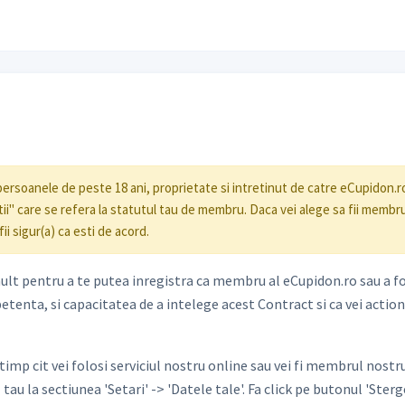
persoanele de peste 18 ani, proprietate si intretinut de catre eCupidon.ro.
i" care se refera la statutul tau de membru. Daca vei alege sa fii membru s
ii sigur(a) ca esti de acord.
 mult pentru a te putea inregistra ca membru al eCupidon.ro sau a fo
petenta, si capacitatea de a intelege acest Contract si ca vei actio
a timp cit vei folosi serviciul nostru online sau vei fi membrul nos
 tau la sectiunea 'Setari' -> 'Datele tale'. Fa click pe butonul 'Sterge