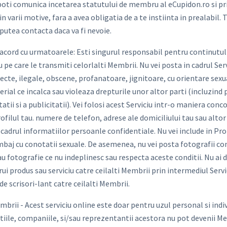
oti comunica incetarea statutului de membru al eCupidon.ro si pri
n varii motive, fara a avea obligatia de a te instiinta in prealabil. 
putea contacta daca va fi nevoie.
e acord cu urmatoarele: Esti singurul responsabil pentru continutul 
sau pe care le transmiti celorlalti Membrii. Nu vei posta in cadrul Se
ecte, ilegale, obscene, profanatoare, jignitoare, cu orientare sex
erial ce incalca sau violeaza drepturile unor altor parti (incluzind
tii si a publicitatii). Vei folosi acest Serviciu intr-o maniera con
 Profilul tau. numere de telefon, adrese ale domiciliului tau sau al
n cadrul informatiilor persoanle confidentiale. Nu vei include in Pro
imbaj cu conotatii sexuale. De asemenea, nu vei posta fotografii c
 fotografie ce nu indeplinesc sau respecta aceste conditii. Nu ai d
i produs sau serviciu catre ceilalti Membrii prin intermediul Servic
de scrisori-lant catre ceilalti Membrii.
brii - Acest serviciu online este doar pentru uzul personal si indiv
iile, companiile, si/sau reprezentantii acestora nu pot devenii Mem