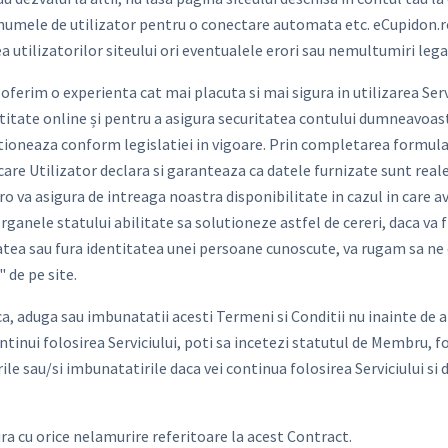
numele de utilizator pentru o conectare automata etc. eCupidon.ro o
ea utilizatorilor siteului ori eventualele erori sau nemultumiri lega
a oferim o experienta cat mai placuta si mai sigura in utilizarea Se
ntitate online și pentru a asigura securitatea contului dumneavoas
ioneaza conform legislatiei in vigoare. Prin completarea formularul
iecare Utilizator declara si garanteaza ca datele furnizate sunt real
ro va asigura de intreaga noastra disponibilitate in cazul in care a
anele statului abilitate sa solutioneze astfel de cereri, daca va fi
itatea sau fura identitatea unei persoane cunoscute, va rugam sa ne
 de pe site.
a, aduga sau imbunatatii acesti Termeni si Conditii nu inainte de a 
ntinui folosirea Serviciului, poti sa incetezi statutul de Membru, fo
ile sau/si imbunatatirile daca vei continua folosirea Serviciului si
a cu orice nelamurire referitoare la acest Contract.