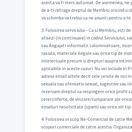
acesta va fi sters automat. De asemenea, ne p
de a-ti retrage dreptul de Membru oricind si di
va schimba va trebui sa ne anunti pentru a te 
3. Folosirea serviciului - Ca si Membru, esti d
afisezi (in continuare) in cadrul Serviciului, 
sau Angajati informatii: calomniatoare, incor
rasiala, materiale ilegale sau orice tip de mat
intelectuale precum si drepturi asupra intimita
aplicabile in aceste cazuri. Nu vei include in
adrese email altele decit cele cerute de noi i
sexuala sau ofensativ sexual, sugestive sau l
rezervam dreptul sa respingem orice profil sau
cereri/oferte, de vinzare/cumparare ale oricaru
emailuri nesolicitate (spam) sau orice alt tip 
4. Folosirea in scop Ne-Comercial de catre Mem
scopuri comerciale de catre acestia. Organizat