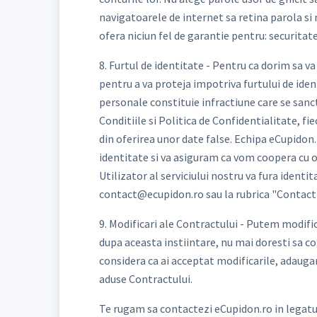
navigatoarele de internet sa retina parola si 
ofera niciun fel de garantie pentru: securitat
8. Furtul de identitate - Pentru ca dorim sa v
pentru a va proteja impotriva furtului de ide
personale constituie infractiune care se sanct
Conditiile si Politica de Confidentialitate, f
din oferirea unor date false. Echipa eCupidon.
identitate si va asiguram ca vom coopera cu org
Utilizator al serviciului nostru va fura ident
contact@ecupidon.ro sau la rubrica "Contact"
9. Modificari ale Contractului - Putem modific
dupa aceasta instiintare, nu mai doresti sa co
considera ca ai acceptat modificarile, adaugar
aduse Contractului.
Te rugam sa contactezi eCupidon.ro in legatur