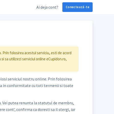
Ai deja cont?
Conectează-te
 Prin folosirea acestui serviciu, esti de acord
i sa utilizezi serviciul online eCupidon.ro,
losi serviciul nostru online. Prin folosirea
na in conformitate cu toti termenii si toate
tru. Vei putea renunta la statutul de membru,
re cont', confirma ca doresti sa il stergi, iar