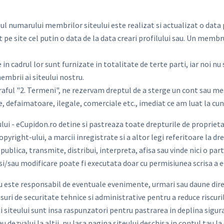
ulul numarului membrilor siteului este realizat si actualizat o d
gat pe site cel putin o data de la data creari profilului sau. Un memb
in cadrul lor sunt furnizate in totalitate de terte parti, iar noi 
embrii ai siteului nostru.
graful "2. Termeni", ne rezervam dreptul de a sterge un cont sau me
e, defaimatoare, ilegale, comerciale etc., imediat ce am luat la cun
ui - eCupidon.ro detine si pastreaza toate drepturile de proprietate 
yright-ului, a marcii inregistrate si a altor legi referitoare la dr
publica, transmite, distribui, interpreta, afisa sau vinde nici o pa
si/sau modificare poate fi executata doar cu permisiunea scrisa a 
u este responsabil de eventuale evenimente, urmari sau daune directe
i de securitate tehnice si administrative pentru a reduce riscurile
i siteului sunt insa raspunzatori pentru pastrarea in deplina sigur
u dezvalui la altii, nu lasa pagina siteului deschisa in contul tau l