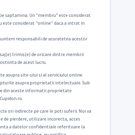
ata pe saptamina. Un "membru" este considerat
ru este considerat "online" daca a intrat in
nu suntem responsabili de acuratetea acestor
saj(e) trimis(e) de oricare dintre membrii
ostiinta de acest lucru.
asupra site-ului si al serviciului online.
epturile asupra proprietatii intelectuale. Sub
rte din aceste informatii proprietate
eCupidon.ro.
 ori indirecte pe care le poti suferii. Noi va
 de pierdere, utilizare incorecta, acces
anta a datelor confidentiale referitoare la
a calculatoare publice, nu notifica