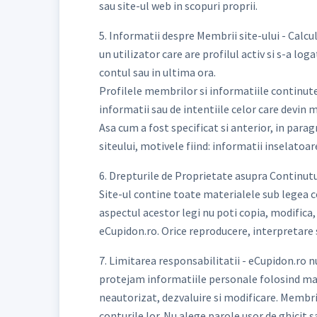
sau site-ul web in scopuri proprii.
5. Informatii despre Membrii site-ului - Calc
un utilizator care are profilul activ si s-a lo
contul sau in ultima ora.
Profilele membrilor si informatiile continute 
informatii sau de intentiile celor care devin m
Asa cum a fost specificat si anterior, in para
siteului, motivele fiind: informatii inselatoar
6. Drepturile de Proprietate asupra Continutul
Site-ul contine toate materialele sub legea cop
aspectul acestor legi nu poti copia, modifica, 
eCupidon.ro. Orice reproducere, interpretare 
7. Limitarea responsabilitatii - eCupidon.ro n
protejam informatiile personale folosind masur
neautorizat, dezvaluire si modificare. Membri
conturile lor. Nu alege parole usor de ghicit sa