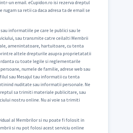
ntr-un email. eCupidon.ro isi rezerva dreptul
Te rugam sa retii ca daca adresa ta de email se
sau informatiile pe care le publici sau le
rviciului, sau transmite catre ceilalti Membrii
uale, amenintatoare, hartuitoare, cu tenta
 printre altele drepturile asupra proprietatatii
cordanta cu toate legile si reglementarile
tor persoane, numele de familie, adrese web sau
filul sau Mesajul tau informatii cu tenta
ontinind nuditate sau informatii personale. Ne
reptul sa trimiti materiale publicitare, sau
iului nostru online. Nu ai voie sa trimiti
idual al Membrilor si nu poate fi folosit in
brii si nu pot folosi acest serviciu online