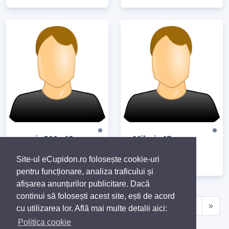
mario211, 40
Mihai, 45
București
Ștei
Site-ul eCupidon.ro folosește cookie-uri
pentru funcționare, analiza traficului și
afișarea anunțurilor publicitare. Dacă
continui să folosești acest site, ești de acord
«
1
2
3
4
5
6
7
8
9
10
»
cu utilizarea lor. Află mai multe detalii aici:
Politica cookie