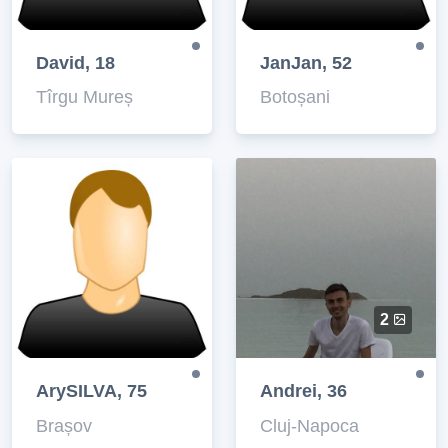
David, 18
JanJan, 52
Tîrgu Mureș
Botoșani
2
ArySILVA, 75
Andrei, 36
Brașov
Cluj-Napoca