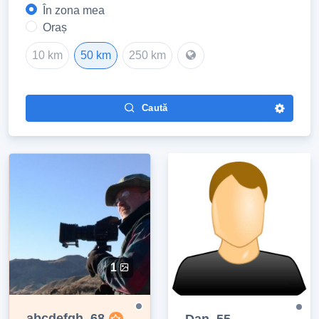
În zona mea
Oraș
10 km
50 km
250 km
Caută
1
abcdefgh, 68