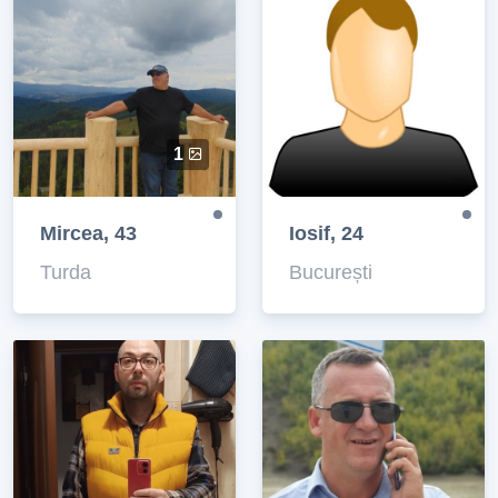
1
Mircea, 43
Iosif, 24
Turda
București