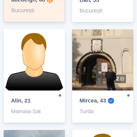
Dan, 55
București
București
2
Alin, 21
Mircea, 43
Mamaia-Sat
Turda