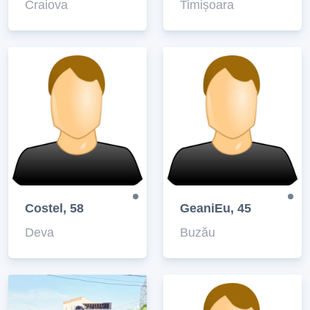
Craiova
Timișoara
Costel, 58
GeaniEu, 45
Deva
Buzău