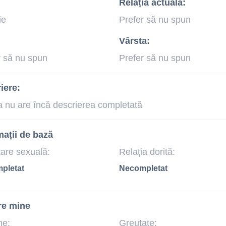
Relația actuală:
ie
Prefer să nu spun
Vârsta:
r să nu spun
Prefer să nu spun
iere:
a nu are încă descrierea completată
mații de bază
tare sexuală:
Relația dorită:
pletat
Necompletat
re mine
me:
Greutate: