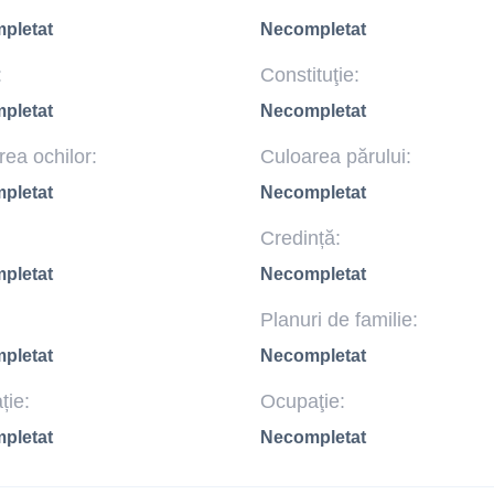
pletat
Necompletat
:
Constituţie:
pletat
Necompletat
ea ochilor:
Culoarea părului:
pletat
Necompletat
Credință:
pletat
Necompletat
Planuri de familie:
pletat
Necompletat
ție:
Ocupaţie:
pletat
Necompletat