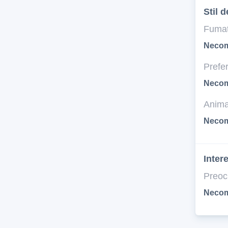
Stil d
Fumat
Necom
Prefer
Necom
Anima
Necom
Inter
Preoc
Necom