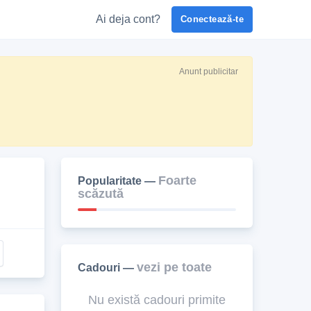
Ai deja cont?
Conectează-te
Anunt publicitar
Foarte
Popularitate —
scăzută
vezi pe toate
Cadouri —
Nu există cadouri primite