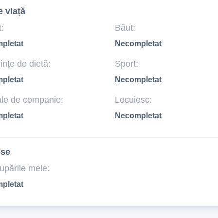
e viață
:
Băut:
pletat
Necompletat
ințe de dietă:
Sport:
pletat
Necompletat
le de companie:
Locuiesc:
pletat
Necompletat
ese
upările mele:
pletat