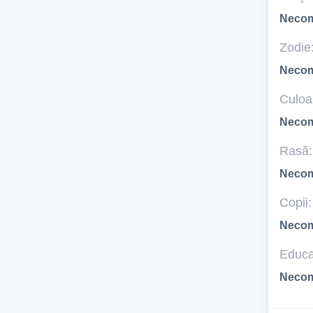
Necom
Zodie
Necom
Culoar
Necom
Rasă:
Necom
Copii:
Necom
Educa
Necom