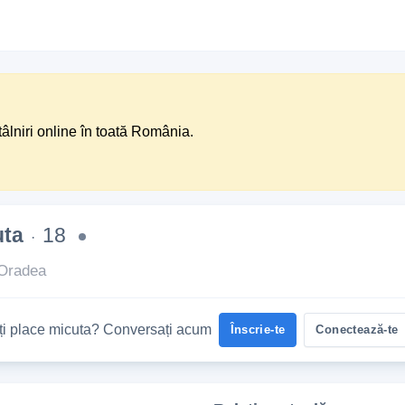
tâlniri online în toată România.
uta
18
·
Oradea
Îți place micuta? Conversați acum
Înscrie-te
Conectează-te