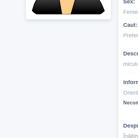
Sex:
Feme
Caut:
Prefe
Descr
micut
Infor
Orien
Necom
Desp
Înălţi