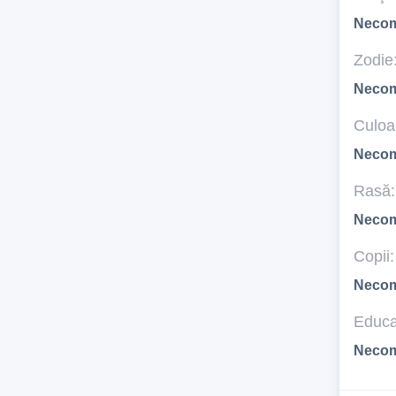
Necom
Zodie
Necom
Culoar
Necom
Rasă:
Necom
Copii:
Necom
Educa
Necom