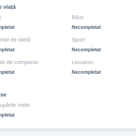
e viață
:
Băut:
pletat
Necompletat
ințe de dietă:
Sport:
pletat
Necompletat
le de companie:
Locuiesc:
pletat
Necompletat
ese
upările mele:
pletat