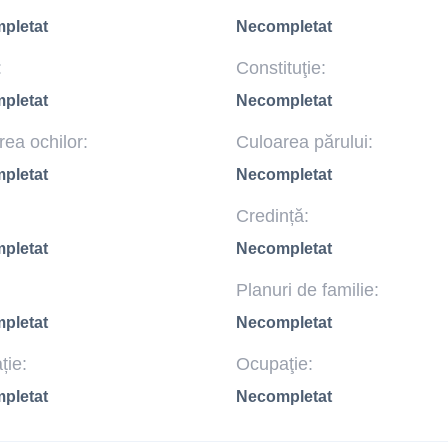
pletat
Necompletat
:
Constituţie:
pletat
Necompletat
ea ochilor:
Culoarea părului:
pletat
Necompletat
Credință:
pletat
Necompletat
Planuri de familie:
pletat
Necompletat
ție:
Ocupaţie:
pletat
Necompletat