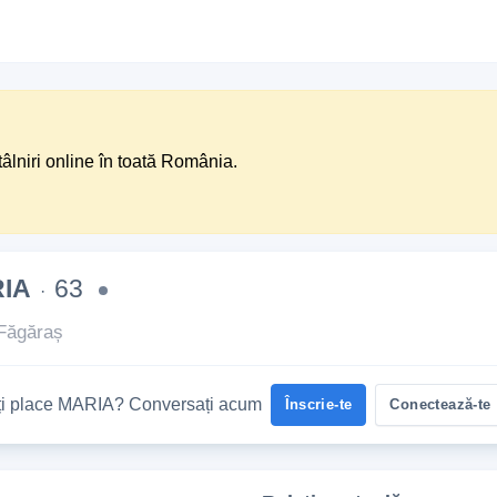
tâlniri online în toată România.
IA
63
·
Făgăraș
Îți place MARIA? Conversați acum
Înscrie-te
Conectează-te