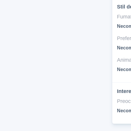
Stil d
Fumat
Necom
Prefer
Necom
Anima
Necom
Inter
Preoc
Necom