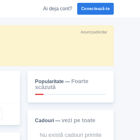
Ai deja cont?
Conectează-te
Anunt publicitar
Foarte
Popularitate —
scăzută
vezi pe toate
Cadouri —
Nu există cadouri primite