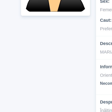
Sex:
Feme
Caut:
Prefe
Descr
MARIA
Infor
Orien
Necom
Desp
Înălţi