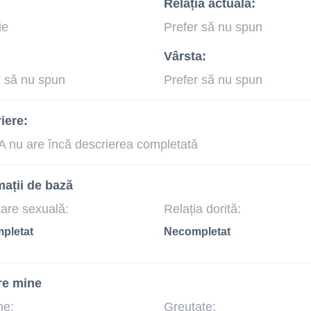
Relația actuală:
ie
Prefer să nu spun
Vârsta:
r să nu spun
Prefer să nu spun
iere:
 nu are încă descrierea completată
mații de bază
tare sexuală:
Relația dorită:
pletat
Necompletat
re mine
me:
Greutate: