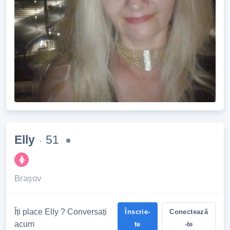
Elly
51
·
Brașov
Îți place Elly ? Conversați
Înscrie-
Conectează
acum
te
-te