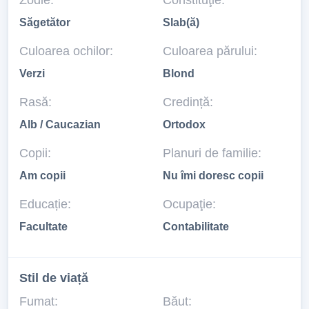
Zodie:
Constituţie:
Săgetător
Slab(ă)
Culoarea ochilor:
Culoarea părului:
Verzi
Blond
Rasă:
Credință:
Alb / Caucazian
Ortodox
Copii:
Planuri de familie:
Am copii
Nu îmi doresc copii
Educație:
Ocupaţie:
Facultate
Contabilitate
Stil de viață
Fumat:
Băut: