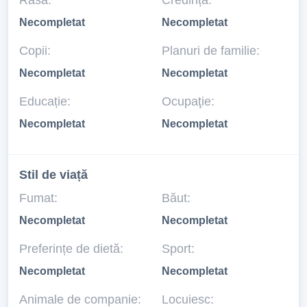
Rasă:
Credință:
Necompletat
Necompletat
Copii:
Planuri de familie:
Necompletat
Necompletat
Educație:
Ocupaţie:
Necompletat
Necompletat
Stil de viață
Fumat:
Băut:
Necompletat
Necompletat
Preferințe de dietă:
Sport:
Necompletat
Necompletat
Animale de companie:
Locuiesc: