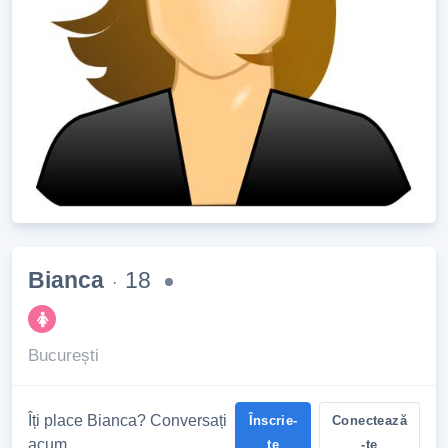
Bianca
18
·
București
Îți place Bianca? Conversați
Înscrie-
Conectează
acum
te
-te