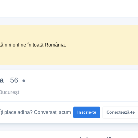
tâlniri online în toată România.
a
56
·
București
Îți place adina? Conversați acum
Înscrie-te
Conectează-te