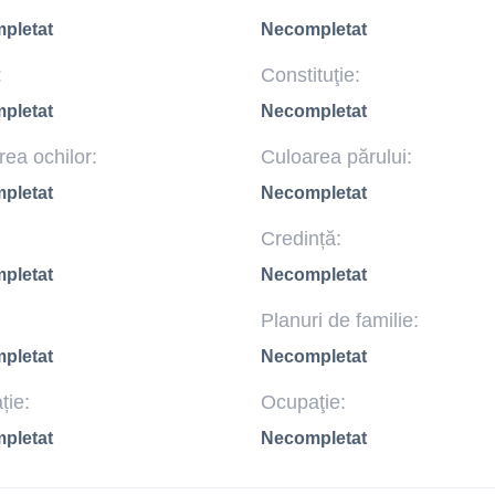
pletat
Necompletat
:
Constituţie:
pletat
Necompletat
ea ochilor:
Culoarea părului:
pletat
Necompletat
Credință:
pletat
Necompletat
Planuri de familie:
pletat
Necompletat
ție:
Ocupaţie:
pletat
Necompletat