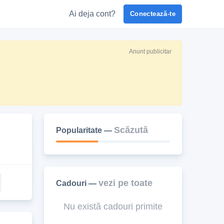
Ai deja cont?
Conectează-te
Anunt publicitar
Scăzută
Popularitate —
vezi pe toate
Cadouri —
Nu există cadouri primite