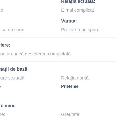
Relația actuală:
ie
E mai complicat
Vârsta:
r să nu spun
Prefer să nu spun
iere:
 nu are încă descrierea completată
mații de bază
tare sexuală:
Relația dorită:
o
Prietenie
re mine
me:
Greutate: