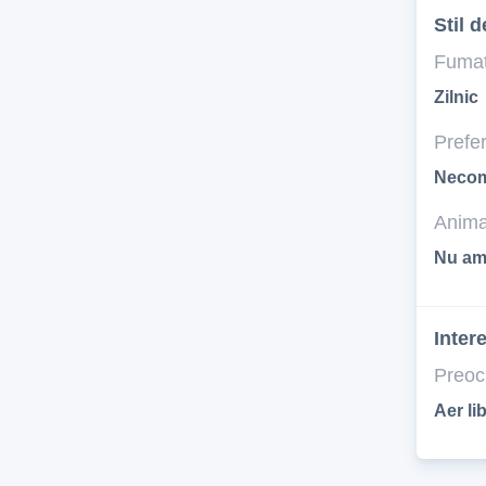
Stil d
Fumat
Zilnic
Prefer
Necom
Anima
Nu am,
Inter
Preoc
Aer li