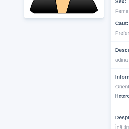
Sex:
Feme
Caut:
Prefe
Descr
adina
Infor
Orien
Heter
Desp
Înălţi