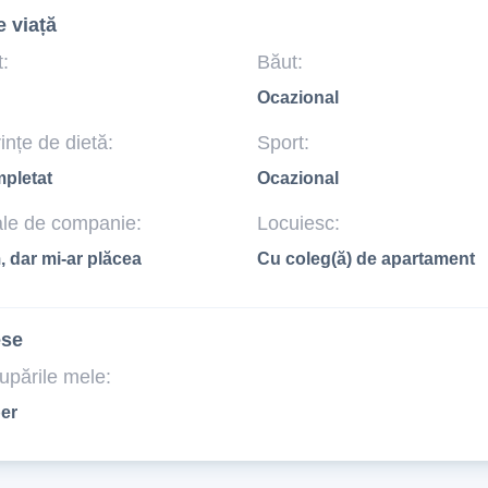
e viață
:
Băut:
Ocazional
ințe de dietă:
Sport:
pletat
Ocazional
le de companie:
Locuiesc:
 dar mi-ar plăcea
Cu coleg(ă) de apartament
ese
upările mele:
ber