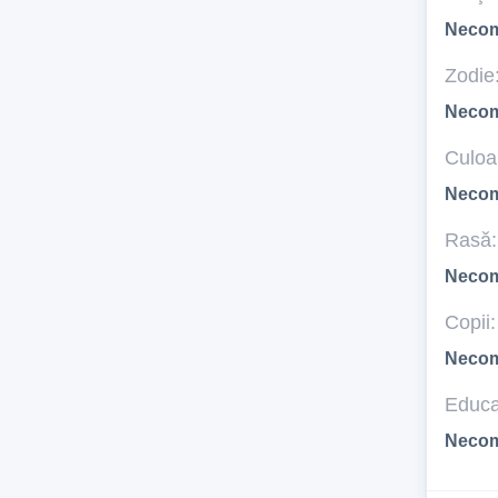
Necom
Zodie
Necom
Culoar
Necom
Rasă:
Necom
Copii:
Necom
Educa
Necom