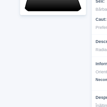
Sex:
Bărba
Caut:
Prefe
Descr
Radia
Infor
Orien
Necom
Desp
Înălţi