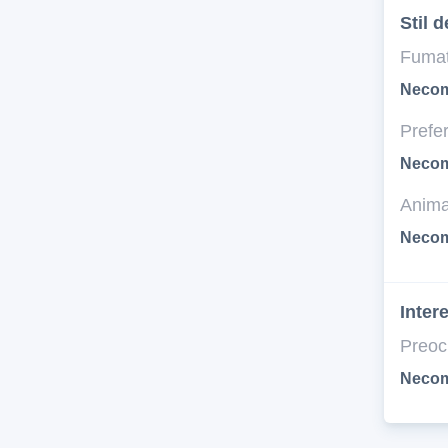
Stil d
Fumat
Necom
Prefer
Necom
Anima
Necom
Inter
Preoc
Necom