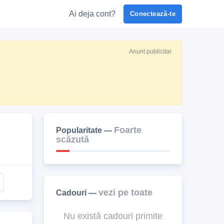
Ai deja cont?
Conectează-te
Anunt publicitar
Foarte
Popularitate —
scăzută
vezi pe toate
Cadouri —
Nu există cadouri primite