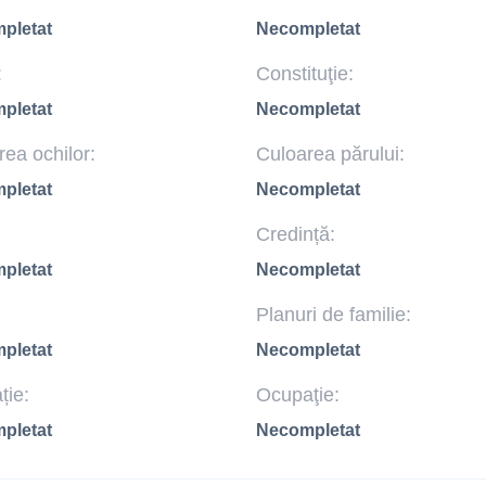
pletat
Necompletat
:
Constituţie:
pletat
Necompletat
ea ochilor:
Culoarea părului:
pletat
Necompletat
Credință:
pletat
Necompletat
Planuri de familie:
pletat
Necompletat
ție:
Ocupaţie:
pletat
Necompletat