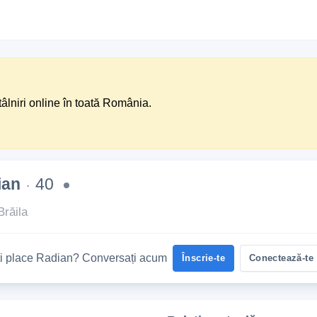
tâlniri online în toată România.
ian
40
·
Brăila
ți place Radian? Conversați acum
Înscrie-te
Conectează-te