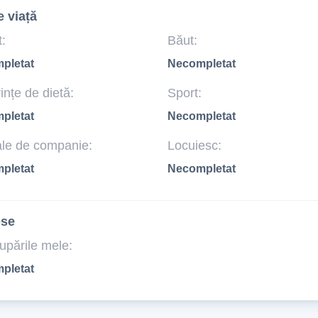
e viață
:
Băut:
pletat
Necompletat
ințe de dietă:
Sport:
pletat
Necompletat
le de companie:
Locuiesc:
pletat
Necompletat
ese
upările mele:
pletat