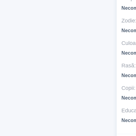
Necom
Zodie
Necom
Culoar
Necom
Rasă:
Necom
Copii:
Necom
Educa
Necom