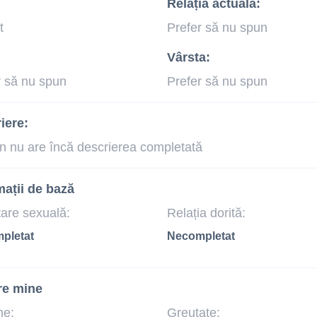
Relația actuală:
t
Prefer să nu spun
Vârsta:
r să nu spun
Prefer să nu spun
iere:
n nu are încă descrierea completată
mații de bază
tare sexuală:
Relația dorită:
pletat
Necompletat
re mine
me:
Greutate: