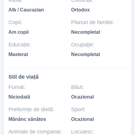
Rasă:
Credință:
Alb / Caucazian
Ortodox
Copii:
Planuri de familie:
Am copii
Necompletat
Educație:
Ocupaţie:
Masterat
Necompletat
Stil de viață
Fumat:
Băut:
Niciodată
Ocazional
Preferințe de dietă:
Sport:
Mănânc sănătos
Ocazional
Animale de companie:
Locuiesc: