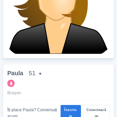
Paula
51
·
Brașov
Îți place Paula? Conversați
Înscrie-
Conectează
acum
te
-te