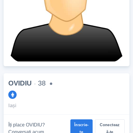
OVIDIU
38
·
Iași
Îți place OVIDIU?
Înscrie-
Conecteaz
Conversați acum
te
ă-te