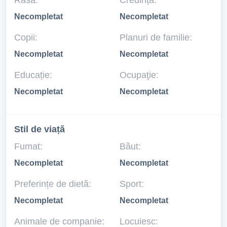
Rasă:
Credință:
Necompletat
Necompletat
Copii:
Planuri de familie:
Necompletat
Necompletat
Educație:
Ocupaţie:
Necompletat
Necompletat
Stil de viață
Fumat:
Băut:
Necompletat
Necompletat
Preferințe de dietă:
Sport:
Necompletat
Necompletat
Animale de companie:
Locuiesc: