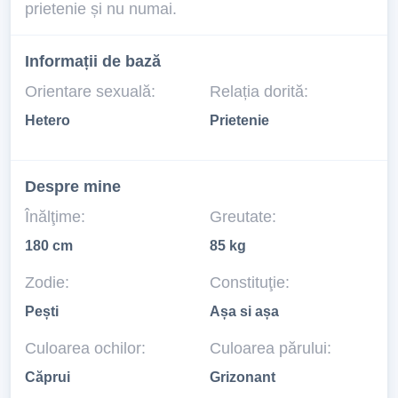
prietenie și nu numai.
Informații de bază
Orientare sexuală:
Relația dorită:
Hetero
Prietenie
Despre mine
Înălţime:
Greutate:
180 cm
85 kg
Zodie:
Constituţie:
Pești
Așa si așa
Culoarea ochilor:
Culoarea părului:
Căprui
Grizonant