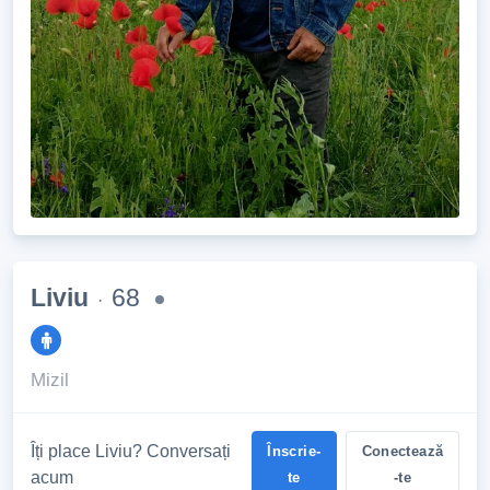
Liviu
68
·
Mizil
Îți place Liviu? Conversați
Înscrie-
Conectează
acum
te
-te