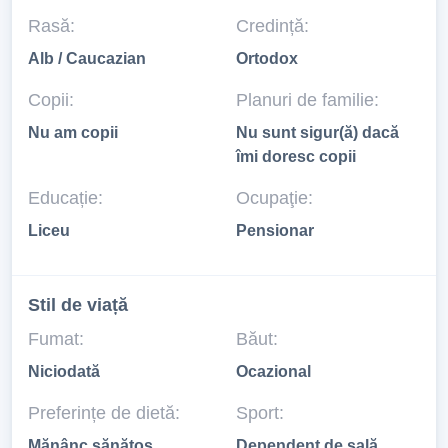
Rasă:
Credință:
Alb / Caucazian
Ortodox
Copii:
Planuri de familie:
Nu am copii
Nu sunt sigur(ă) dacă
îmi doresc copii
Educație:
Ocupaţie:
Liceu
Pensionar
Stil de viață
Fumat:
Băut:
Niciodată
Ocazional
Preferințe de dietă:
Sport:
Mănânc sănătos
Dependent de sală