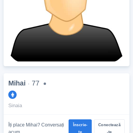
Mihai
77
·
Sinaia
Îți place Mihai? Conversați
Înscrie-
Conectează
acum
te
-te