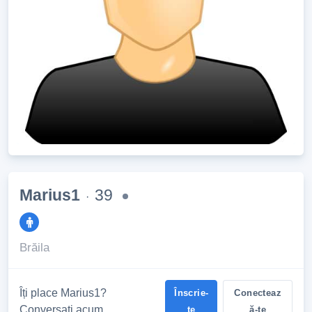
Marius1
39
·
Brăila
Îți place Marius1?
Înscrie-
Conecteaz
Conversați acum
te
ă-te