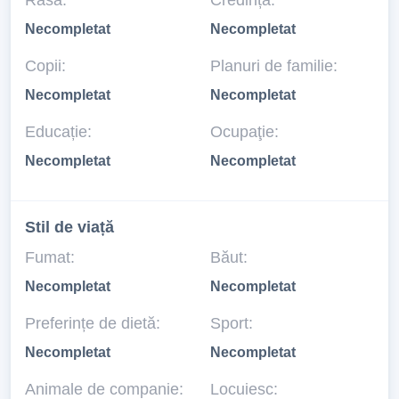
Rasă:
Credință:
Necompletat
Necompletat
Copii:
Planuri de familie:
Necompletat
Necompletat
Educație:
Ocupaţie:
Necompletat
Necompletat
Stil de viață
Fumat:
Băut:
Necompletat
Necompletat
Preferințe de dietă:
Sport:
Necompletat
Necompletat
Animale de companie:
Locuiesc: