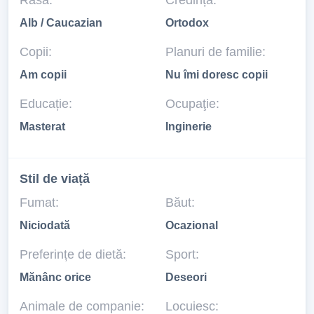
Rasă:
Credință:
Alb / Caucazian
Ortodox
Copii:
Planuri de familie:
Am copii
Nu îmi doresc copii
Educație:
Ocupaţie:
Masterat
Inginerie
Stil de viață
Fumat:
Băut:
Niciodată
Ocazional
Preferințe de dietă:
Sport:
Mănânc orice
Deseori
Animale de companie:
Locuiesc: