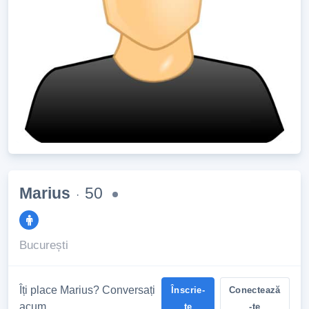
Marius
50
·
București
Îți place Marius? Conversați
Înscrie-
Conectează
acum
te
-te