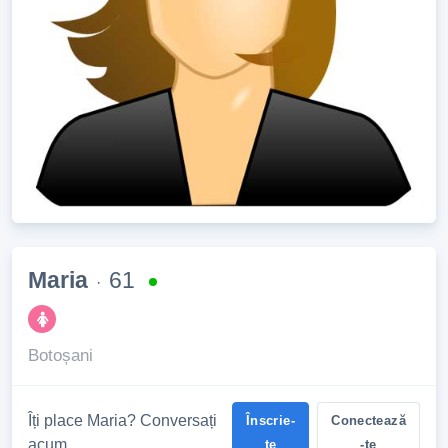
Maria
61
·
Botoșani
Îți place Maria? Conversați
Înscrie-
Conectează
acum
te
-te