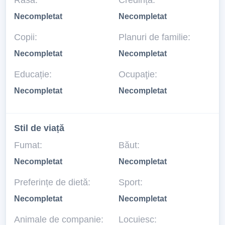
Rasă:
Credință:
Necompletat
Necompletat
Copii:
Planuri de familie:
Necompletat
Necompletat
Educație:
Ocupaţie:
Necompletat
Necompletat
Stil de viață
Fumat:
Băut:
Necompletat
Necompletat
Preferințe de dietă:
Sport:
Necompletat
Necompletat
Animale de companie:
Locuiesc: