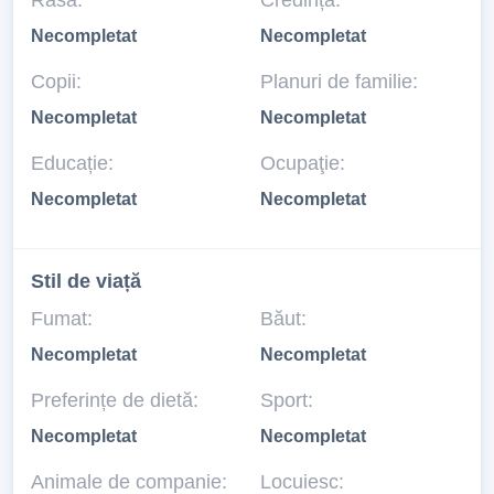
Rasă:
Credință:
Necompletat
Necompletat
Copii:
Planuri de familie:
Necompletat
Necompletat
Educație:
Ocupaţie:
Necompletat
Necompletat
Stil de viață
Fumat:
Băut:
Necompletat
Necompletat
Preferințe de dietă:
Sport:
Necompletat
Necompletat
Animale de companie:
Locuiesc: