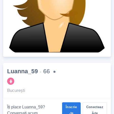
Luanna_59
66
·
București
Îți place Luanna_59?
Înscrie
Conecteaz
Conversați acum
-te
ă-te