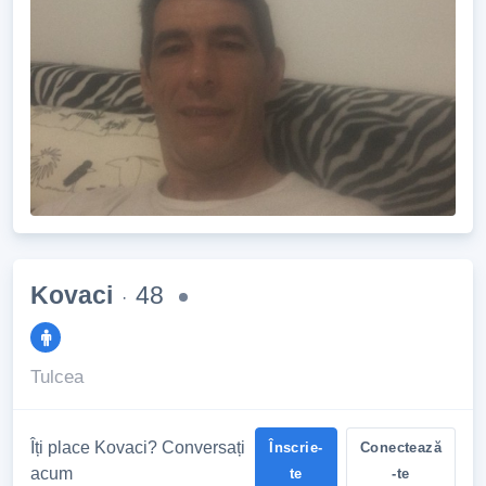
Kovaci
48
·
Tulcea
Îți place Kovaci? Conversați
Înscrie-
Conectează
acum
te
-te