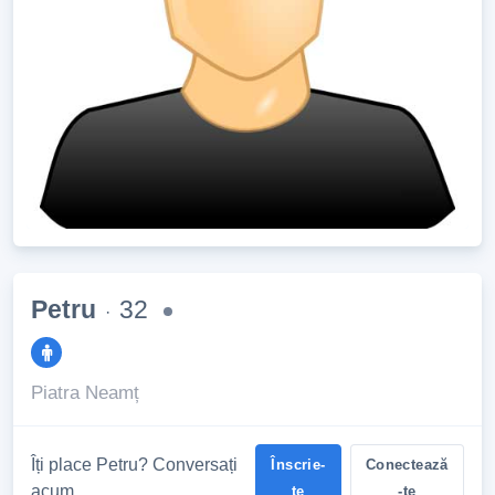
Petru
32
·
Piatra Neamț
Îți place Petru? Conversați
Înscrie-
Conectează
acum
te
-te