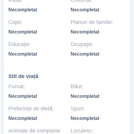
Rasă:
Credință:
Necompletat
Necompletat
Copii:
Planuri de familie:
Necompletat
Necompletat
Educație:
Ocupaţie:
Necompletat
Necompletat
Stil de viață
Fumat:
Băut:
Necompletat
Necompletat
Preferințe de dietă:
Sport:
Necompletat
Necompletat
Animale de companie:
Locuiesc: