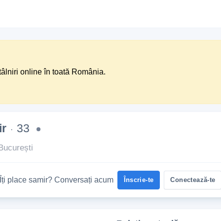
tâlniri online în toată România.
ir
33
·
București
Îți place samir? Conversați acum
Înscrie-te
Conectează-te