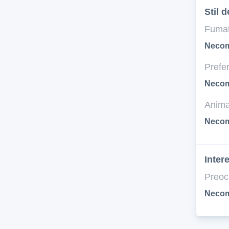
Stil d
Fumat
Necom
Prefer
Necom
Anima
Necom
Inter
Preoc
Necom