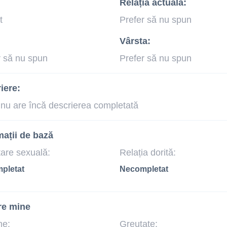
Relația actuală:
t
Prefer să nu spun
Vârsta:
r să nu spun
Prefer să nu spun
iere:
 nu are încă descrierea completată
mații de bază
tare sexuală:
Relația dorită:
pletat
Necompletat
re mine
me:
Greutate: