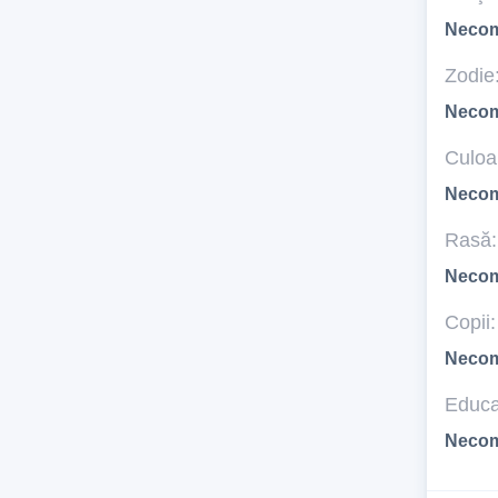
Necom
Zodie
Necom
Culoar
Necom
Rasă:
Necom
Copii:
Necom
Educa
Necom