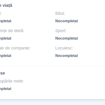
e viață
:
Băut:
pletat
Necompletat
ințe de dietă:
Sport:
pletat
Necompletat
le de companie:
Locuiesc:
pletat
Necompletat
ese
upările mele:
pletat