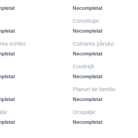
pletat
Necompletat
:
Constituţie:
pletat
Necompletat
ea ochilor:
Culoarea părului:
pletat
Necompletat
Credință:
pletat
Necompletat
Planuri de familie:
pletat
Necompletat
ție:
Ocupaţie:
pletat
Necompletat