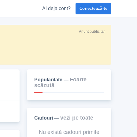
Ai deja cont?
Conectează-te
Anunt publicitar
Foarte
Popularitate —
scăzută
vezi pe toate
Cadouri —
Nu există cadouri primite