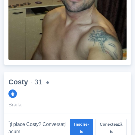
Costy
31
·
Brăila
Îți place Costy? Conversați
Înscrie-
Conectează
acum
te
-te