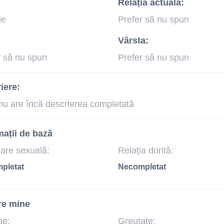
Relația actuală:
ie
Prefer să nu spun
Vârsta:
r să nu spun
Prefer să nu spun
iere:
nu are încă descrierea completată
mații de bază
tare sexuală:
Relația dorită:
pletat
Necompletat
re mine
me:
Greutate: