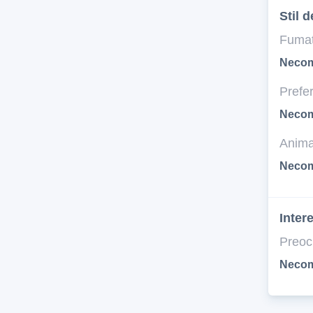
Stil d
Fumat
Necom
Prefer
Necom
Anima
Necom
Inter
Preoc
Necom