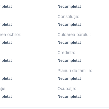
pletat
Necompletat
:
Constituţie:
pletat
Necompletat
ea ochilor:
Culoarea părului:
pletat
Necompletat
Credință:
pletat
Necompletat
Planuri de familie:
pletat
Necompletat
ție:
Ocupaţie:
pletat
Necompletat