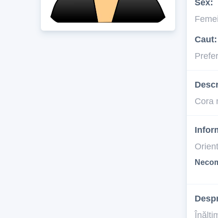
Sex:
Feme
Caut:
Prefe
Descr
Cora 
Infor
Orien
Necom
Desp
Înălţi