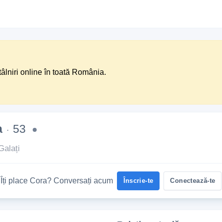
tâlniri online în toată România.
a
53
·
Galați
Îți place Cora? Conversați acum
Înscrie-te
Conectează-te