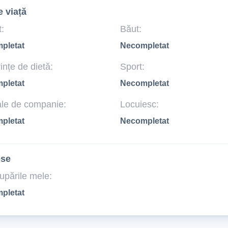
e viață
:
Băut:
pletat
Necompletat
ințe de dietă:
Sport:
pletat
Necompletat
le de companie:
Locuiesc:
pletat
Necompletat
ese
upările mele:
pletat