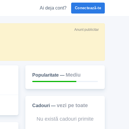
Ai deja cont?
Conectează-te
Anunt publicitar
Mediu
Popularitate —
vezi pe toate
Cadouri —
Nu există cadouri primite