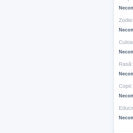
Necom
Zodie
Necom
Culoar
Necom
Rasă:
Necom
Copii:
Necom
Educa
Necom