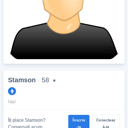
Stamson
58
·
Iași
Îți place Stamson?
Înscrie
Conecteaz
Conversați acum
-te
ă-te