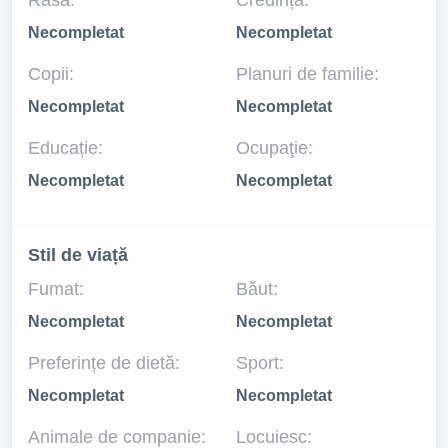
Rasă:
Credință:
Necompletat
Necompletat
Copii:
Planuri de familie:
Necompletat
Necompletat
Educație:
Ocupaţie:
Necompletat
Necompletat
Stil de viață
Fumat:
Băut:
Necompletat
Necompletat
Preferințe de dietă:
Sport:
Necompletat
Necompletat
Animale de companie:
Locuiesc: