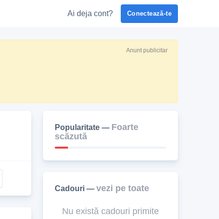
Ai deja cont?
Conectează-te
Anunt publicitar
Foarte
Popularitate —
scăzută
vezi pe toate
Cadouri —
Nu există cadouri primite