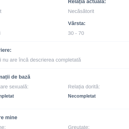
Relația actuală:
t
Necăsătorit
Vârsta:
i
30 - 70
iere:
i nu are încă descrierea completată
mații de bază
tare sexuală:
Relația dorită:
pletat
Necompletat
re mine
me:
Greutate: