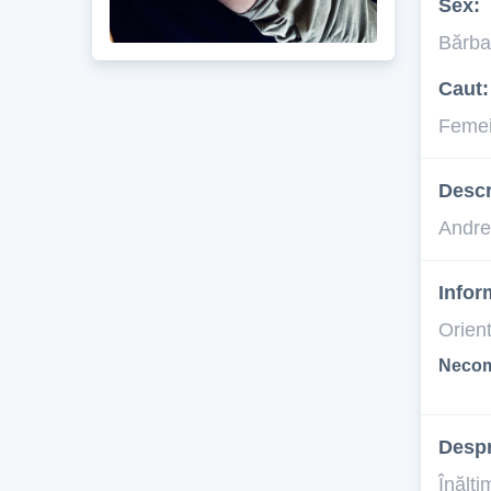
Sex:
Bărba
Caut:
Feme
Descr
Andre
Infor
Orien
Necom
Desp
Înălţi