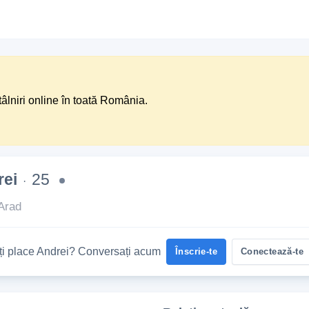
tâlniri online în toată România.
rei
25
·
Arad
Îți place Andrei? Conversați acum
Înscrie-te
Conectează-te