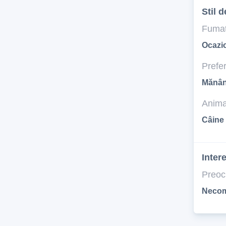
Stil d
Fumat
Ocazi
Prefer
Mănân
Anima
Câine 
Inter
Preoc
Necom