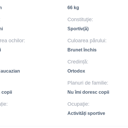
m
66 kg
:
Constituţie:
ni
Sportiv(ă)
ea ochilor:
Culoarea părului:
i
Brunet închis
Credință:
Caucazian
Ortodox
Planuri de familie:
 copii
Nu îmi doresc copii
ție:
Ocupaţie:
Activități sportive