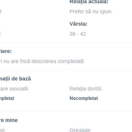
Relația actuală:
t
Prefer să nu spun
Vârsta:
i
38 - 42
iere:
n nu are încă descrierea completată
mații de bază
tare sexuală:
Relația dorită:
pletat
Necompletat
re mine
me:
Greutate: