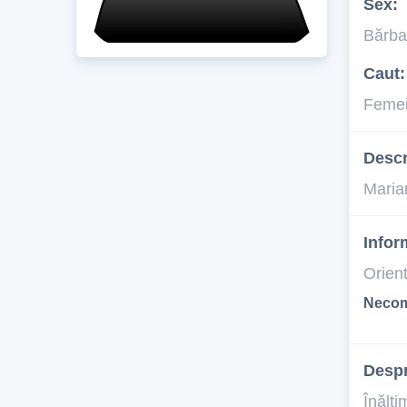
Sex:
Bărba
Caut:
Feme
Descr
Maria
Infor
Orien
Necom
Desp
Înălţi