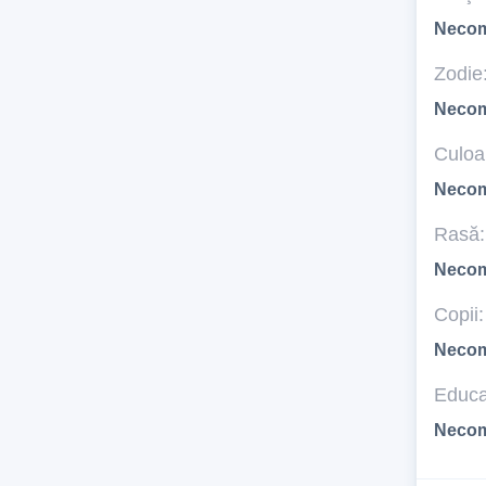
Necom
Zodie
Necom
Culoar
Necom
Rasă:
Necom
Copii:
Necom
Educa
Necom