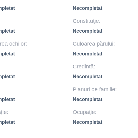
pletat
Necompletat
:
Constituţie:
pletat
Necompletat
ea ochilor:
Culoarea părului:
pletat
Necompletat
Credință:
pletat
Necompletat
Planuri de familie:
pletat
Necompletat
ție:
Ocupaţie:
pletat
Necompletat