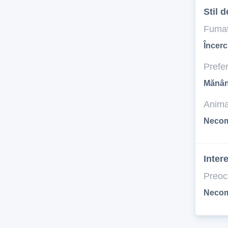
Stil d
Fumat
Încerc
Prefer
Mănân
Anima
Necom
Inter
Preoc
Necom