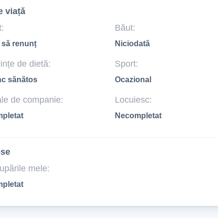
e viață
:
Băut:
 să renunț
Niciodată
ințe de dietă:
Sport:
c sănătos
Ocazional
le de companie:
Locuiesc:
pletat
Necompletat
ese
upările mele:
pletat