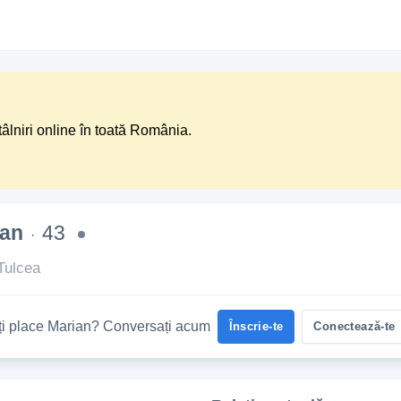
tâlniri online în toată România.
ian
43
·
Tulcea
Îți place Marian? Conversați acum
Înscrie-te
Conectează-te