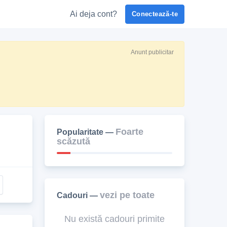
Ai deja cont?
Conectează-te
Anunt publicitar
Foarte
Popularitate —
scăzută
vezi pe toate
Cadouri —
Nu există cadouri primite