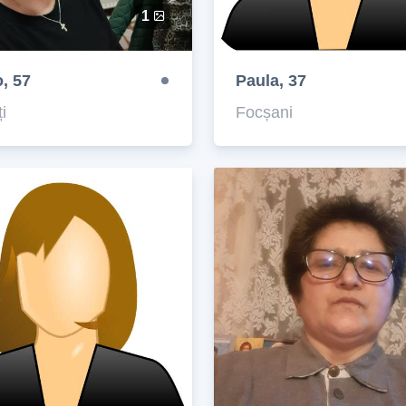
1
, 57
Paula, 37
i
Focșani