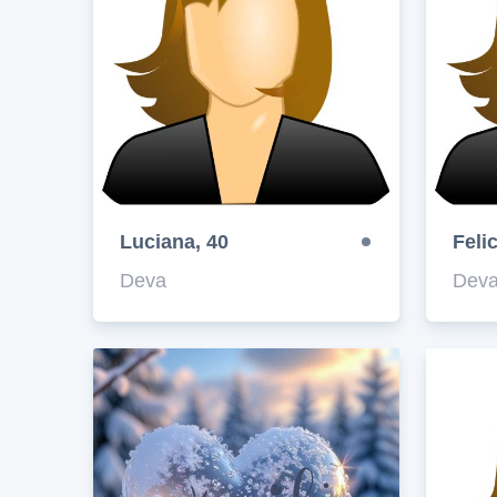
Luciana, 40
Felic
Deva
Dev