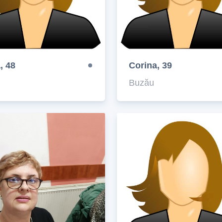
, 48
Corina, 39
Buzău