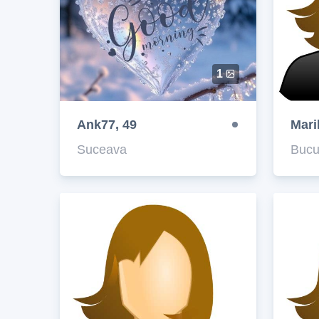
1
Ank77, 49
Mari
Suceava
Bucu