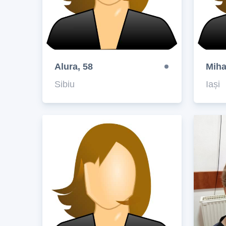
Alura, 58
Miha
Sibiu
Iași