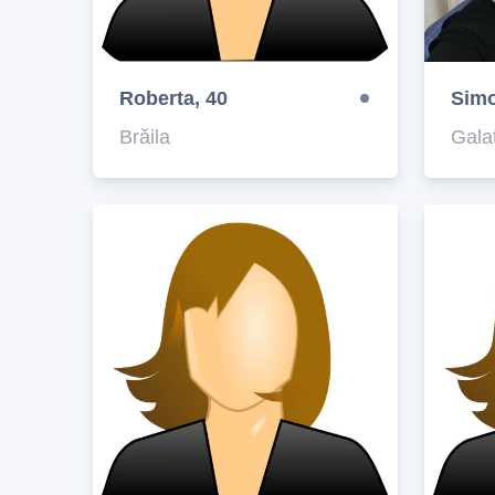
Roberta, 40
Simo
Brăila
Galaț