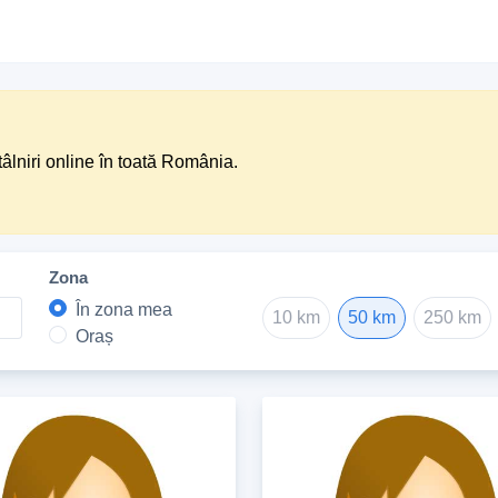
tâlniri online în toată România.
Zona
În zona mea
10 km
50 km
250 km
Oraș