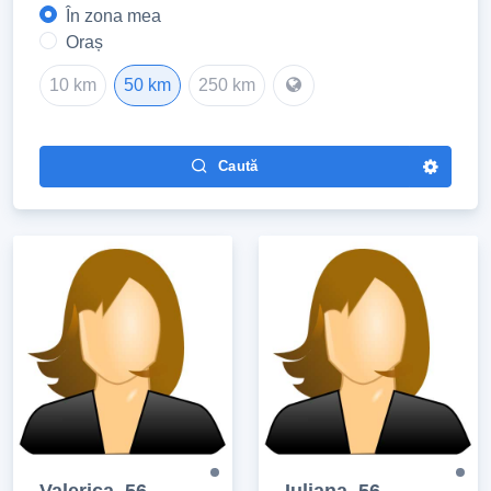
În zona mea
Oraș
10 km
50 km
250 km
Caută