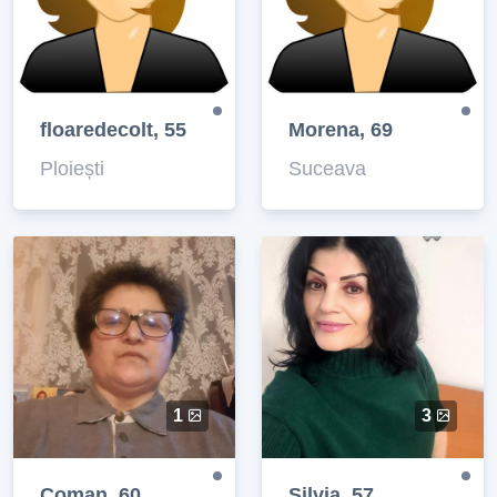
floaredecolt, 55
Morena, 69
Ploiești
Suceava
1
3
Coman, 60
Silvia, 57