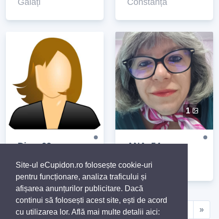
Galați
Constanța
1
Dina, 62
ANA, 54
Slatina
București
Site-ul eCupidon.ro folosește cookie-uri
pentru funcționare, analiza traficului și
afișarea anunțurilor publicitare. Dacă
continui să folosești acest site, ești de acord
«
1
2
3
4
5
6
7
8
9
10
»
cu utilizarea lor. Află mai multe detalii aici: