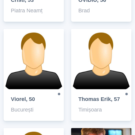
Cristi, 53
OVIDIU, 56
Piatra Neamț
Brad
Viorel, 50
Thomas Erik, 57
București
Timișoara