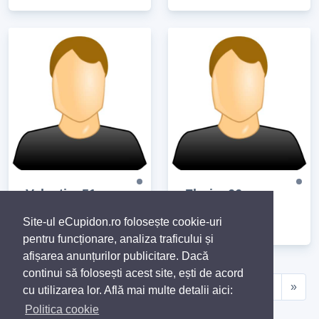
Valentin, 51
Florin, 66
Brăila
Craiova
Site-ul eCupidon.ro folosește cookie-uri
pentru funcționare, analiza traficului și
afișarea anunțurilor publicitare. Dacă
continui să folosești acest site, ești de acord
«
1
2
3
4
5
6
7
8
9
10
»
cu utilizarea lor. Află mai multe detalii aici:
Politica cookie