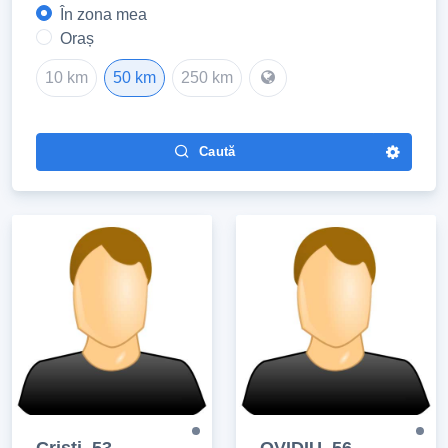
În zona mea
Oraș
10 km
50 km
250 km
Caută