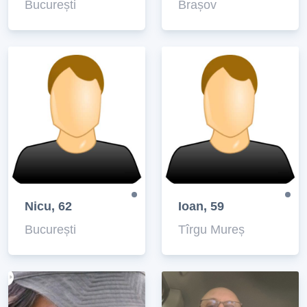
București
Brașov
Nicu, 62
Ioan, 59
București
Tîrgu Mureș