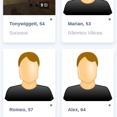
9
Tonywiggett, 54
Marian, 53
Suceava
Râmnicu Vâlcea
Romeo, 57
Alex, 64