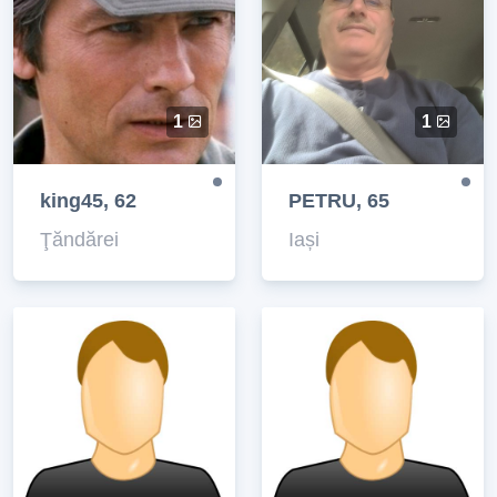
1
1
king45, 62
PETRU, 65
Ţăndărei
Iași