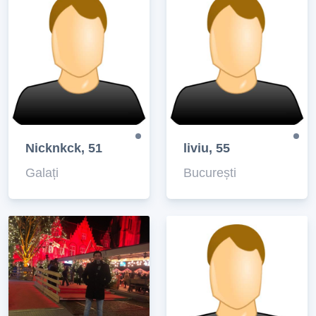
Nicknkck, 51
liviu, 55
Galați
București