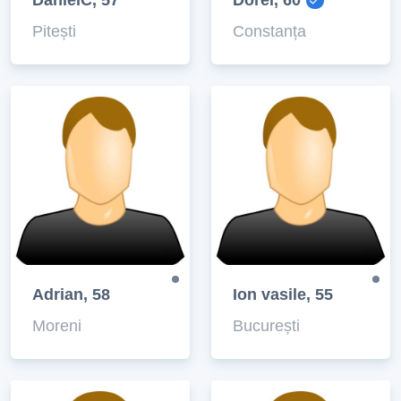
DanielC, 57
Dorel, 60
Pitești
Constanța
Adrian, 58
Ion vasile, 55
Moreni
București