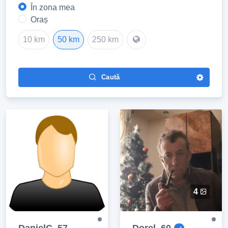
În zona mea
Oraș
10 km
50 km
250 km
Caută
4