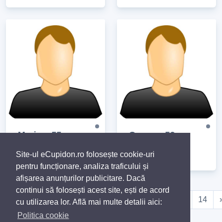
Marian, 55
George, 52
Arad
Roman
Site-ul eCupidon.ro folosește cookie-uri
pentru funcționare, analiza traficului și
afișarea anunțurilor publicitare. Dacă
continui să folosești acest site, ești de acord
«
5
6
7
8
9
10
11
12
13
14
cu utilizarea lor. Află mai multe detalii aici:
Politica cookie