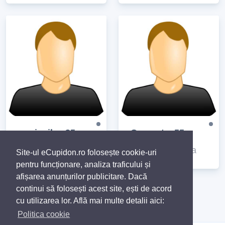
mariosika, 35
Caracota, 55
Râmnicu Vâlcea
Râmnicu Vâlcea
Site-ul eCupidon.ro folosește cookie-uri
Site-ul eCupidon.ro folosește cookie-uri
pentru funcționare, analiza traficului și
pentru funcționare, analiza traficului și
afișarea anunțurilor publicitare. Dacă
afișarea anunțurilor publicitare. Dacă
continui să folosești acest site, ești de acord
continui să folosești acest site, ești de acord
«
1
2
»
cu utilizarea lor. Află mai multe detalii aici:
cu utilizarea lor. Află mai multe detalii aici:
Politica cookie
Politica cookie