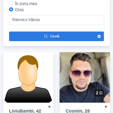
În zona mea
Oraș
Râmnicu Vâlcea
Caută
2
LiviuBambi, 42
Cosmin, 28